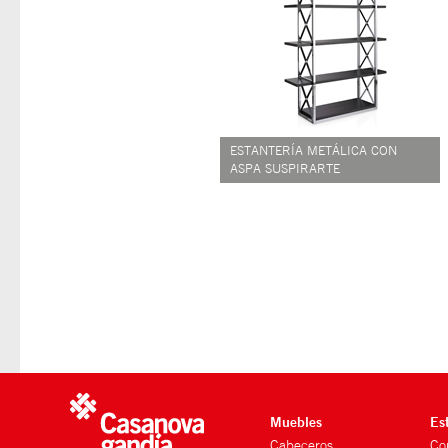
ESTANTERÍA METÁLICA CON
ASPA SUSPIRARTE
Muebles
Es
Cabeceros
Co