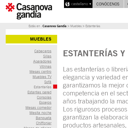
castellano
CONÓCENOS
Casanova Gandía
Estás en :
> Muebles > Estanterías
MUEBLES
ESTANTERÍAS Y
Cabeceros
Sillas
Aparadores
Vitrinas
Las estanterías o libre
Mesas centro
elegancia y variedad e
Muebles TV
Sofá
garantizamos la mejor 
Estanterías
competencia en el sect
Estantes pared
Consolas
años trabajando la mad
Espejos
Los rigurosos procesos
Mesas comedor
Mesita noche
garantizan la elabora
Banqueta
Chiffonier
productos artesanales,