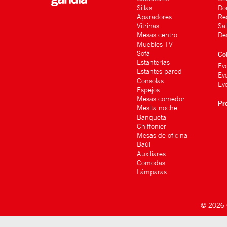
Sillas
Do
Aparadores
Re
Vitrinas
Sa
Mesas centro
De
Muebles TV
Sofá
Co
Estanterías
Ev
Estantes pared
Ev
Consolas
Evo
Espejos
Mesas comedor
Pr
Mesita noche
Banqueta
Chiffonier
Mesas de oficina
Baúl
Auxiliares
Comodas
Lámparas
© 2026 