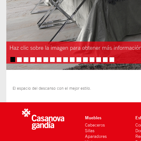
Haz clic sobre la imagen para obtener más informació
El espacio del descanso con el mejor estilo.
Muebles
Es
Cabeceros
Co
Sillas
Do
Aparadores
Re