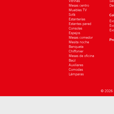
Vitrinas
Sa
Mesas centro
De
Muebles TV
Sofá
Co
Estanterías
Ev
Estantes pared
Ev
Consolas
Evo
Espejos
Mesas comedor
Pr
Mesita noche
Banqueta
Chiffonier
Mesas de oficina
Baúl
Auxiliares
Comodas
Lámparas
© 2026 