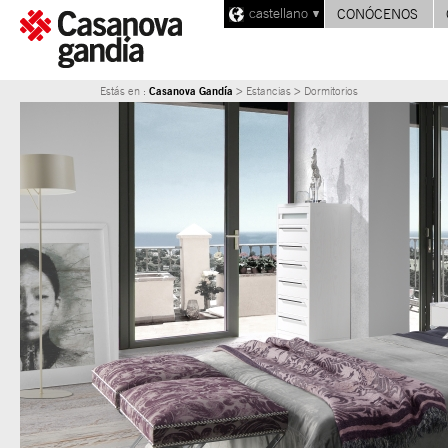
castellano
CONÓCENOS
Casanova Gandía
Estás en :
> Estancias > Dormitorios