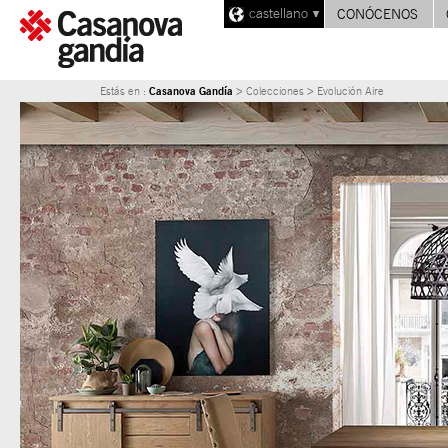
castellano
CONÓCENOS
Casanova Gandía
Estás en :
> Colecciones > Evolución Aire