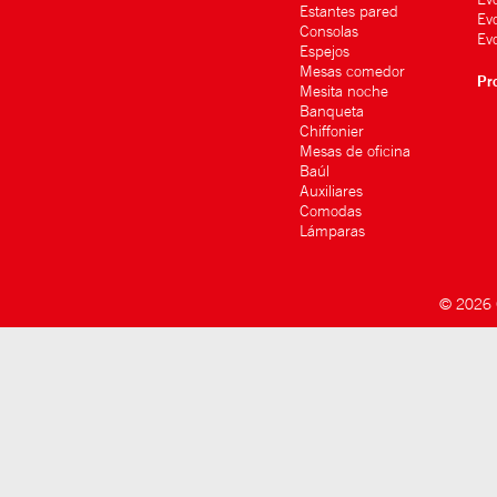
Estantes pared
Ev
Consolas
Evo
Espejos
Mesas comedor
Pr
Mesita noche
Banqueta
Chiffonier
Mesas de oficina
Baúl
Auxiliares
Comodas
Lámparas
© 2026 