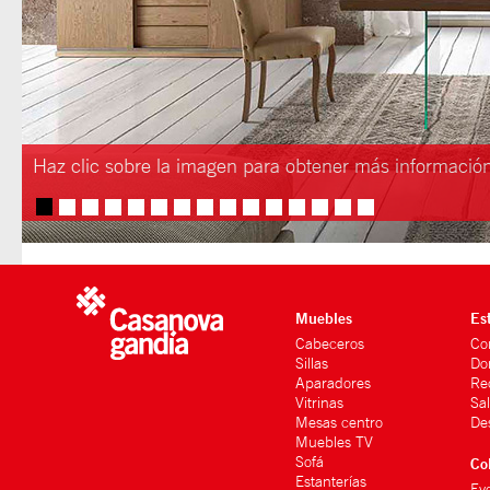
Haz clic sobre la imagen para obtener más informació
Muebles
Es
Cabeceros
Co
Sillas
Do
Aparadores
Re
Vitrinas
Sa
Mesas centro
De
Muebles TV
Sofá
Co
Estanterías
Ev